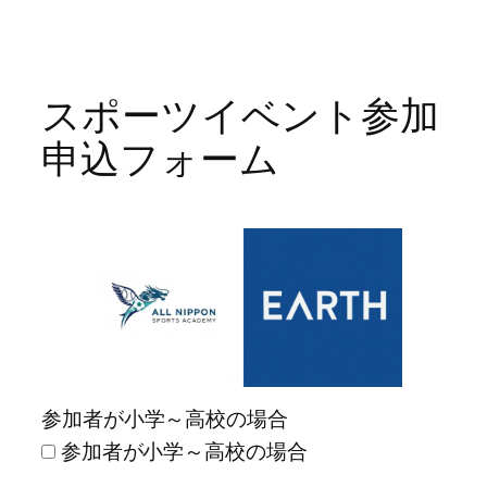
内
容
を
スポーツイベント参加
ス
申込フォーム
キ
ッ
プ
参加者が小学～高校の場合
参加者が小学～高校の場合